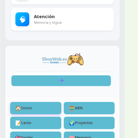
Atención
🧠
Memoria y lógica
🏠
🧮
Inicio
ABN
📝
🌍
Lecto
Proyectos
🇬🇧
🧠
Inglés
Memoria