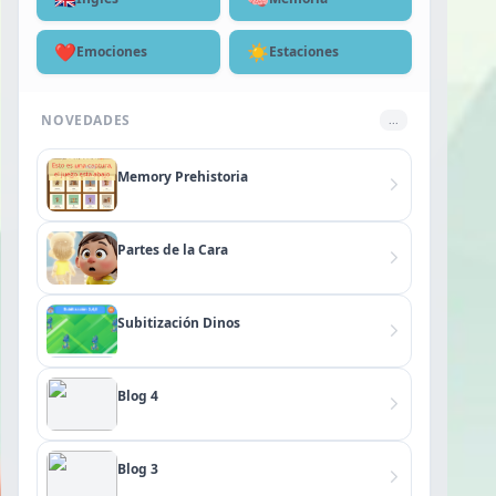
❤️
☀️
Emociones
Estaciones
NOVEDADES
...
Memory Prehistoria
Partes de la Cara
Subitización Dinos
Blog 4
Blog 3