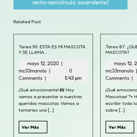
recta-semicírculo ascendente)
Related Post
Tarea 90: ESTA ES MI MASCOTA
Tarea 87: ¿QU
Y SE LLAMA…
MASCOTA?
mayo 12, 2020
|
mayo 12,
mc33manolo
|
0
mc33manolo
Comments
|
5:43 pm
Comments
|
¡Qué emocionante! 📸 Hoy
¡Qué emociona
vamos a presentar a nuestras
Mascota»! 🐾 
queridas mascotas. Vamos a
escribir todo 
tomarles una [...]
sobre [...]
Ver Más
Ver Más