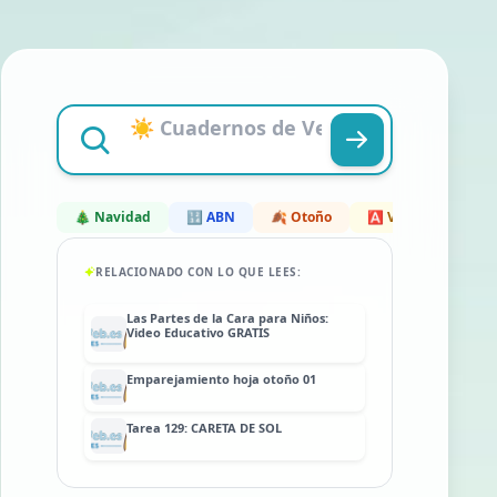
🎄 Navidad
🔢 ABN
🍂 Otoño
🅰️ Vocales
❄️ 
RELACIONADO CON LO QUE LEES:
Las Partes de la Cara para Niños:
Video Educativo GRATIS
Emparejamiento hoja otoño 01
Tarea 129: CARETA DE SOL