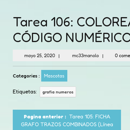
Tarea 106: COLOR
CÓDIGO NUMÉRIC
mayo 25, 2020
mc33manolo
0 come
|
|
Categories :
Mascotas
Etiquetas:
grafia numeros
Tarea 105: FICHA
Pagina anterior
GRAFO TRAZOS COMBINADOS (Línea