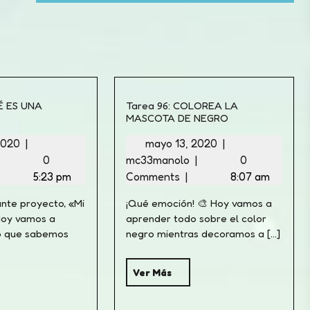
É ES UNA
Tarea 96: COLOREA LA
MASCOTA DE NEGRO
 2020
|
mayo 13, 2020
|
|
0
mc33manolo
|
0
5:23 pm
Comments
|
8:07 am
nte proyecto, «Mi
¡Qué emoción! 🎨 Hoy vamos a
Hoy vamos a
aprender todo sobre el color
lo que sabemos
negro mientras decoramos a [...]
Ver Más