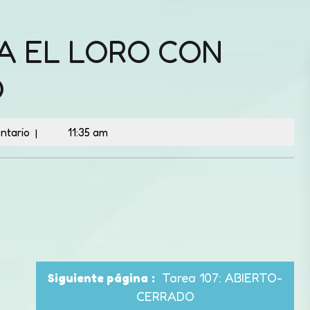
EA EL LORO CON
O
ntario
11:35 am
|
Tarea 107: ABIERTO-
Siguiente página
CERRADO