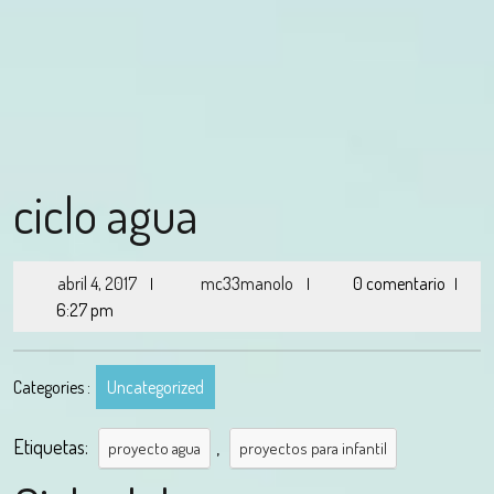
ciclo agua
abril 4, 2017
mc33manolo
0 comentario
|
|
|
6:27 pm
Categories :
Uncategorized
Etiquetas:
,
proyecto agua
proyectos para infantil