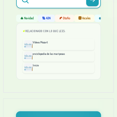
🎄 Navidad
🔢 ABN
🍂 Otoño
🅰️ Vocales
❄️ Invierno
RELACIONADO CON LO QUE LEES:
Vídeos Mozart
enciclopedia de las mariposas
Inicio