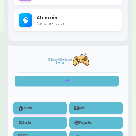
Atención
🧠
Memoria y lógica
🏠
🧮
Inicio
ABN
📝
🌍
Lecto
Proyectos