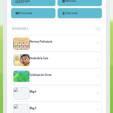
🇬🇧
🧠
Inglés
Memoria
❤️
☀️
Emociones
Estaciones
NOVEDADES
...
Memory Prehistoria
Partes de la Cara
Subitización Dinos
Blog 4
Blog 3