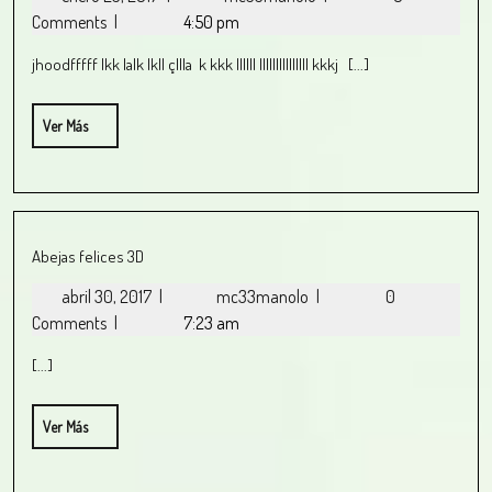
Comments
|
4:50 pm
jhoodfffff lkk lalk lkll çllla k kkk llllll lllllllllllllll kkkj [...]
Ver Más
Abejas felices 3D
abril 30, 2017
|
mc33manolo
|
0
Comments
|
7:23 am
[...]
Ver Más