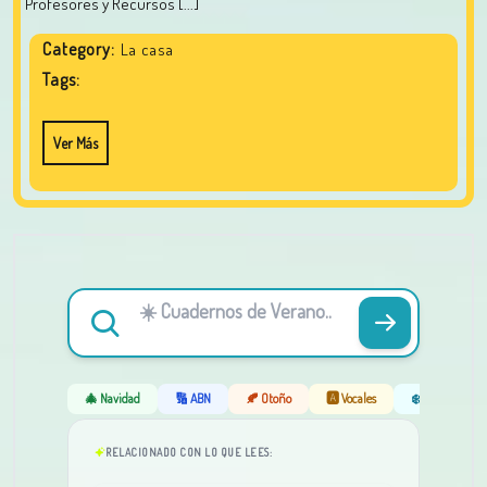
Profesores y Recursos [...]
Category:
La casa
Tags:
Ver Más
🎄 Navidad
🔢 ABN
🍂 Otoño
🅰️ Vocales
❄️ Invierno
RELACIONADO CON LO QUE LEES: