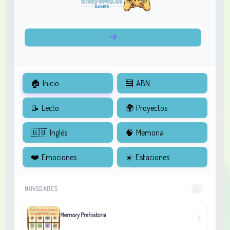
🏠
Inicio
🧮
ABN
📝
Lecto
🌍
Proyectos
🇬🇧
Inglés
🧠
Memoria
❤️
Emociones
☀️
Estaciones
NOVEDADES
...
Memory Prehistoria