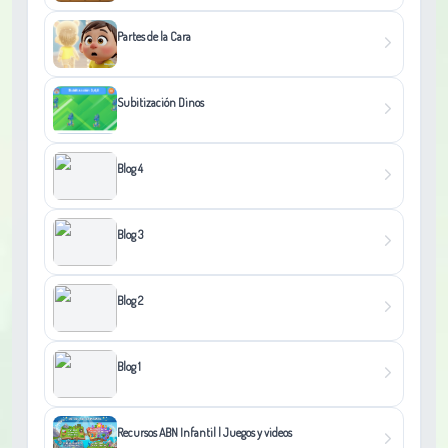
Partes de la Cara
Subitización Dinos
Blog 4
Blog 3
Blog 2
Blog 1
Recursos ABN Infantil | Juegos y videos