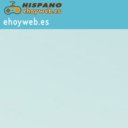
ehoyweb.es