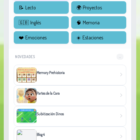
📝
Lecto
🌍
Proyectos
🇬🇧
Inglés
🧠
Memoria
❤️
Emociones
☀️
Estaciones
NOVEDADES
...
Memory Prehistoria
Partes de la Cara
Subitización Dinos
Blog 4