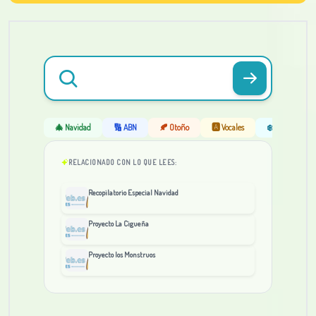
🎄 Navidad
🔢 ABN
🍂 Otoño
🅰️ Vocales
❄️ Invierno
RELACIONADO CON LO QUE LEES:
Recopilatorio Especial Navidad
Proyecto La Cigueña
Proyecto los Monstruos