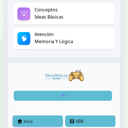
Conceptos
💡
Ideas Básicas
Atención
🧠
Memoria Y Lógica
🏠
Inicio
🧮
ABN