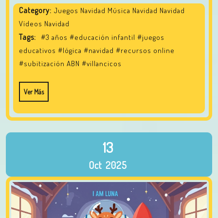
Category:
Juegos Navidad Música Navidad Navidad
Vídeos Navidad
Tags:
#3 años
#educación infantil
#juegos
educativos
#lógica
#navidad
#recursos online
#subitización ABN
#villancicos
Ver Más
13
Oct
2025