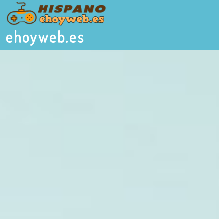
ehoyweb.es