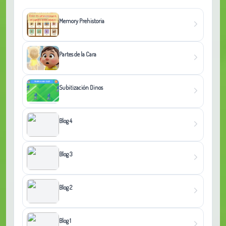
Memory Prehistoria
Partes de la Cara
Subitización Dinos
Blog 4
Blog 3
Blog 2
Blog 1