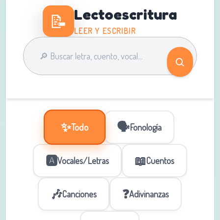
Lectoescritura
📝
LEER Y ESCRIBIR
✨
🗣️
Todo
Fonología
🅰️
📖
Vocales/Letras
Cuentos
🎶
❓
Canciones
Adivinanzas