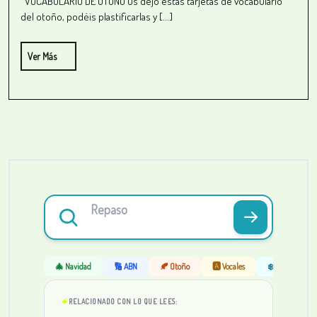
VOCABULARIO DE OTOÑO Os dejo estas tarjetas de vocabulario
del otoño, podéis plastificarlas y [...]
Ver Más
🎄 Navidad
🔢 ABN
🍂 Otoño
🅰️ Vocales
❄️ Invierno
RELACIONADO CON LO QUE LEES: