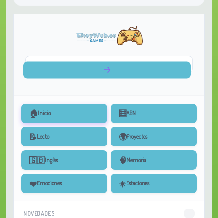
🏠
🧮
Inicio
ABN
📝
🌍
Lecto
Proyectos
🇬🇧
🧠
Inglés
Memoria
❤️
☀️
Emociones
Estaciones
NOVEDADES
...