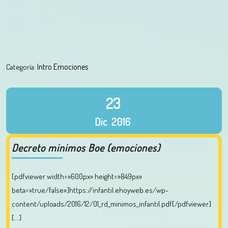
Intro Emociones
Categoría:
23
Dic
2016
Decreto minimos Boe (emociones)
[pdfviewer width=»600px» height=»849px»
beta=»true/false»]https://infantil.ehoyweb.es/wp-
content/uploads/2016/12/01_rd_minimos_infantil.pdf[/pdfviewer]
[...]