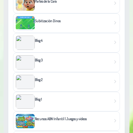
Partes de la Cara
Subitización Dinos
Blog 4
Blog 3
Blog 2
Blog 1
Recursos ABN Infantil | Juegos y videos