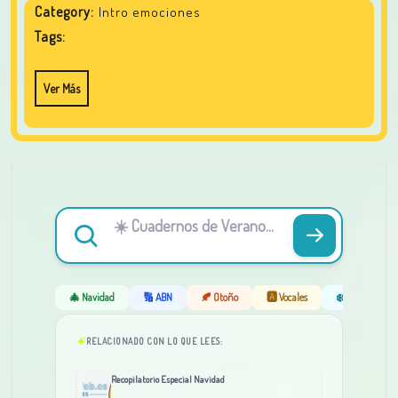
Category:
Intro emociones
Tags:
Ver Más
🎄 Navidad
🔢 ABN
🍂 Otoño
🅰️ Vocales
❄️ Invierno
RELACIONADO CON LO QUE LEES:
Recopilatorio Especial Navidad