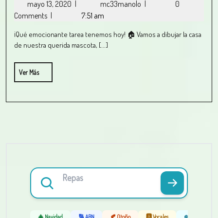
mayo 13, 2020
|
mc33manolo
|
0
Comments
|
7:51 am
¡Qué emocionante tarea tenemos hoy! 🏠 Vamos a dibujar la casa
de nuestra querida mascota, [...]
Ver Más
🎄 Navidad
🔢 ABN
🍂 Otoño
🅰️ Vocales
❄️ Invierno