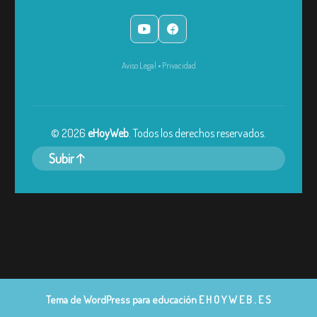
Aviso Legal
•
Privacidad
©
2026
eHoyWeb
. Todos los derechos reservados.
Subir
Tema de WordPress para educación
E H O Y W E B . E S