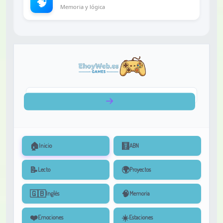
🧠
Memoria y lógica
🏠
🧮
Inicio
ABN
📝
🌍
Lecto
Proyectos
🇬🇧
🧠
Inglés
Memoria
❤️
☀️
Emociones
Estaciones