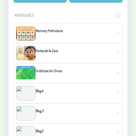
NOVEDADES
...
Memory Prehistoria
Partes de la Cara
Subitización Dinos
Blog 4
Blog 3
Blog 2