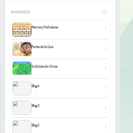
NOVEDADES
...
Memory Prehistoria
Partes de la Cara
Subitización Dinos
Blog 4
Blog 3
Blog 2