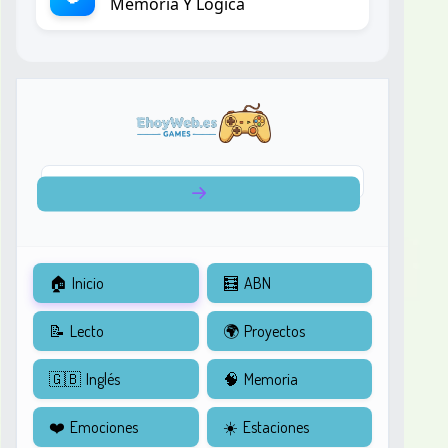
Memoria Y Lógica
🏠
Inicio
🧮
ABN
📝
Lecto
🌍
Proyectos
🇬🇧
Inglés
🧠
Memoria
❤️
Emociones
☀️
Estaciones