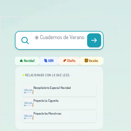
🎄 Navidad
🔢 ABN
🍂 Otoño
🅰️ Vocales
❄️ Invierno
RELACIONADO CON LO QUE LEES:
Recopilatorio Especial Navidad
Proyecto La Cigueña
Proyecto los Monstruos