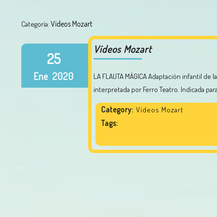
Vídeos Mozart
Categoría:
Vídeos Mozart
25
Ene
2020
LA FLAUTA MÁGICA Adaptación infantil de la célebre ópera de Mozart «LA FLAUTA MÁGICA» producida e
interpretada por Ferro Teatro. Indicada para 
Category:
Vídeos Mozart
Tags: