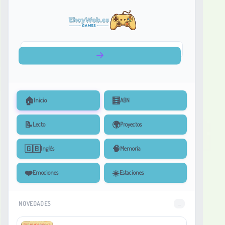
🏠
🧮
Inicio
ABN
📝
🌍
Lecto
Proyectos
🇬🇧
🧠
Inglés
Memoria
❤️
☀️
Emociones
Estaciones
NOVEDADES
...