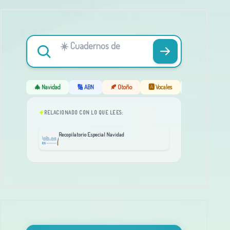
🎄 Navidad
🔢 ABN
🍂 Otoño
🅰️ Vocales
❄️ Invierno
RELACIONADO CON LO QUE LEES:
Recopilatorio Especial Navidad