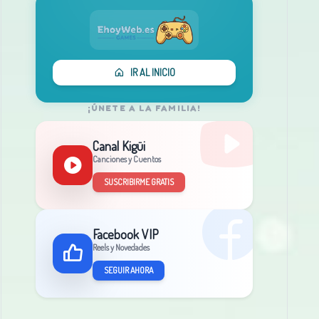
IR AL INICIO
¡ÚNETE A LA FAMILIA!
Canal Kigüi
Canciones y Cuentos
SUSCRIBIRME GRATIS
Facebook VIP
Reels y Novedades
SEGUIR AHORA