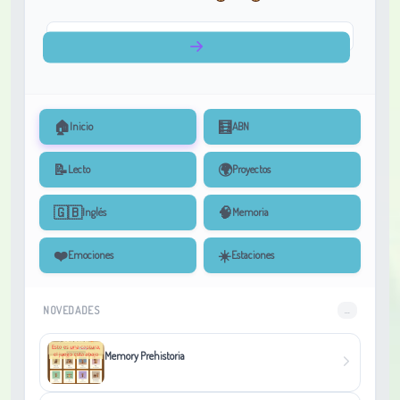
🏠
🧮
Inicio
ABN
📝
🌍
Lecto
Proyectos
🇬🇧
🧠
Inglés
Memoria
❤️
☀️
Emociones
Estaciones
NOVEDADES
...
Memory Prehistoria