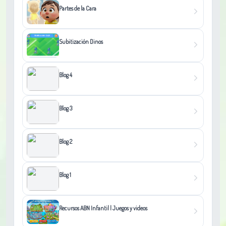
Partes de la Cara
Subitización Dinos
Blog 4
Blog 3
Blog 2
Blog 1
Recursos ABN Infantil | Juegos y videos