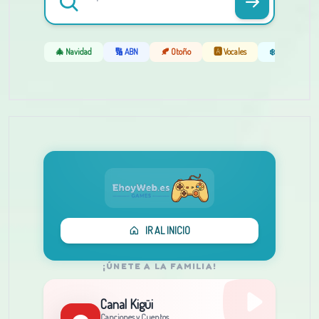
🎄 Navidad
🔢 ABN
🍂 Otoño
🅰️ Vocales
❄️ Invierno
IR AL INICIO
¡ÚNETE A LA FAMILIA!
Canal Kigüi
Canciones y Cuentos