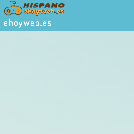
ehoyweb.es