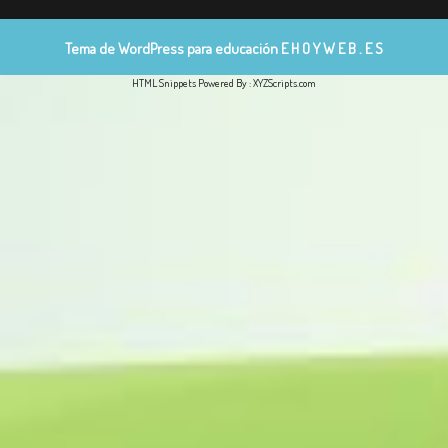
Tema de WordPress para educación
E H O Y W E B . E S
HTML Snippets
Powered By :
XYZScripts.com