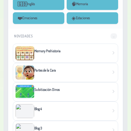
🇬🇧
🧠
Inglés
Memoria
❤️
☀️
Emociones
Estaciones
NOVEDADES
...
Memory Prehistoria
Partes de la Cara
Subitización Dinos
Blog 4
Blog 3