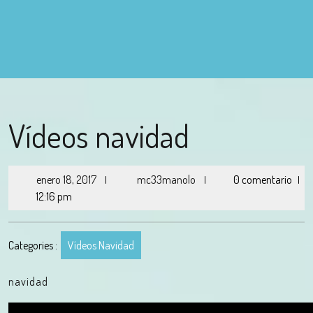
Vídeos navidad
enero 18, 2017
mc33manolo
0 comentario
|
|
|
12:16 pm
Categories :
Vídeos Navidad
navidad