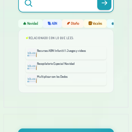
🎄 Navidad
🔢 ABN
🍂 Otoño
🅰️ Vocales
❄️ Invierno
RELACIONADO CON LO QUE LEES:
Recursos ABN Infantil | Juegos y videos
Recopilatorio Especial Navidad
Multiplicar con los Dedos