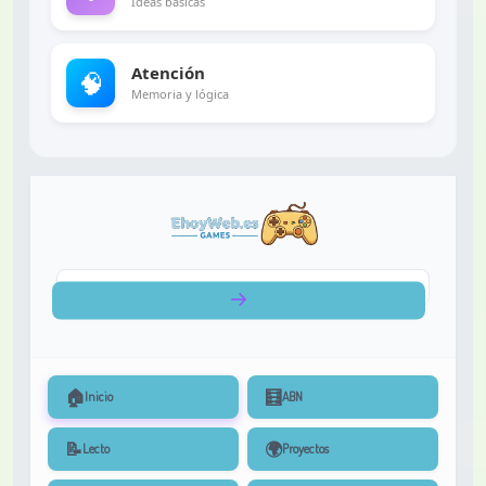
Ideas básicas
Atención
🧠
Memoria y lógica
🏠
🧮
Inicio
ABN
📝
🌍
Lecto
Proyectos