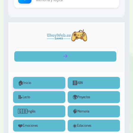
🏠
🧮
Inicio
ABN
📝
🌍
Lecto
Proyectos
🇬🇧
🧠
Inglés
Memoria
❤️
☀️
Emociones
Estaciones