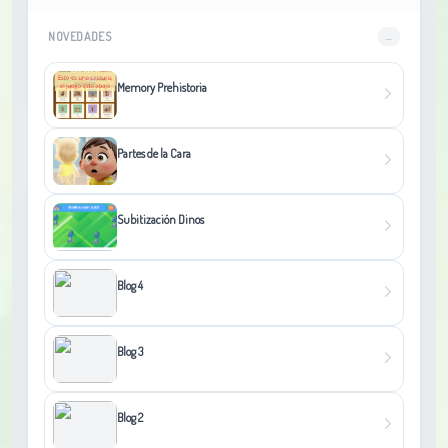
NOVEDADES
...
Memory Prehistoria
Partes de la Cara
Subitización Dinos
Blog 4
Blog 3
Blog 2