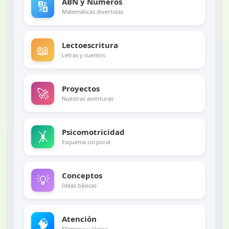
ABN y Números
🔢
Matemáticas divertidas
Lectoescritura
📖
Letras y cuentos
Proyectos
🚀
Nuestras aventuras
Psicomotricidad
🤸
Esquema corporal
Conceptos
💡
Ideas básicas
Atención
🧠
Memoria y lógica