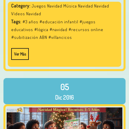
Category:
Juegos Navidad Música Navidad Navidad
Vídeos Navidad
Tags:
#3 años
#educación infantil
#juegos
educativos
#lógica
#navidad
#recursos online
#subitización ABN
#villancicos
Ver Más
05
Dic
2016