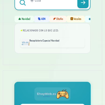
🎄 Navidad
🔢 ABN
🍂 Otoño
🅰️ Vocales
❄️ Invierno
RELACIONADO CON LO QUE LEES:
Recopilatorio Especial Navidad