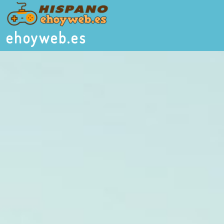
ehoyweb.es