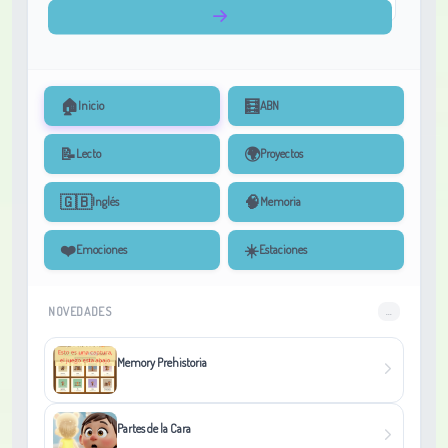
🏠
🧮
Inicio
ABN
📝
🌍
Lecto
Proyectos
🇬🇧
🧠
Inglés
Memoria
❤️
☀️
Emociones
Estaciones
NOVEDADES
...
Memory Prehistoria
Partes de la Cara