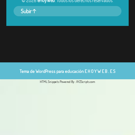
©
2026
eHoyWeb
. Todos los derechos reservados.
Subir
Tema de WordPress para educación
E H O Y W E B . E S
HTML Snippets
Powered By :
XYZScripts.com