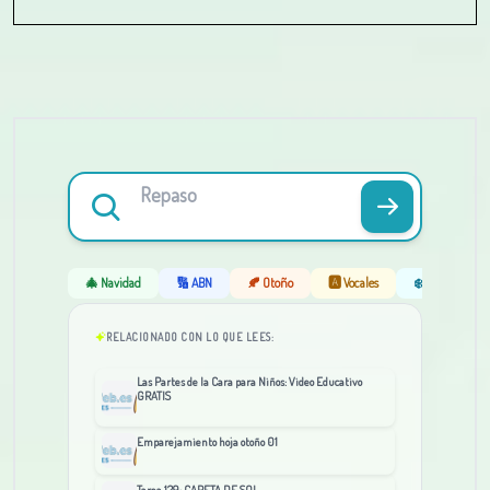
🎄 Navidad
🔢 ABN
🍂 Otoño
🅰️ Vocales
❄️ Invierno
RELACIONADO CON LO QUE LEES:
Las Partes de la Cara para Niños: Video Educativo
GRATIS
Emparejamiento hoja otoño 01