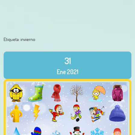
Etiqueta:
invierno
31
Ene
2021