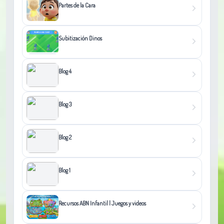
Partes de la Cara
Subitización Dinos
Blog 4
Blog 3
Blog 2
Blog 1
Recursos ABN Infantil | Juegos y videos