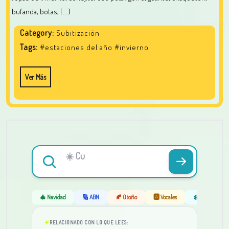
bufanda, botas, [...]
Category:
Subitización
Tags:
#estaciones del año
#invierno
Ver Más
🎄 Navidad
🔢 ABN
🍂 Otoño
🅰️ Vocales
❄️ Invierno
RELACIONADO CON LO QUE LEES: