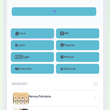
🏠
🧮
Inicio
ABN
📝
🌍
Lecto
Proyectos
🇬🇧
🧠
Inglés
Memoria
❤️
☀️
Emociones
Estaciones
NOVEDADES
...
Memory Prehistoria