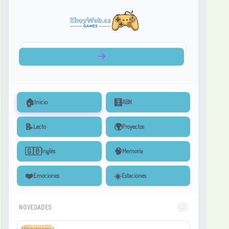
🏠
🧮
Inicio
ABN
📝
🌍
Lecto
Proyectos
🇬🇧
🧠
Inglés
Memoria
❤️
☀️
Emociones
Estaciones
NOVEDADES
...