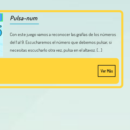
Pulsa-num
Con este juego vamos a reconocer las grafías de los números
del 1 al 9. Escucharemos el número que debemos pulsar, si
necesitas escucharlo otra vez, pulsa en el altavoz. [...]
Ver Más