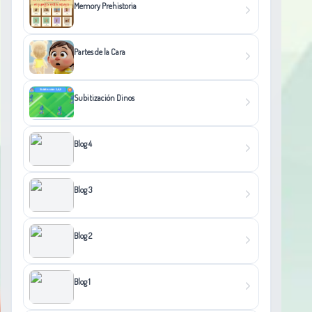
Memory Prehistoria
Partes de la Cara
Subitización Dinos
Blog 4
Blog 3
Blog 2
Blog 1