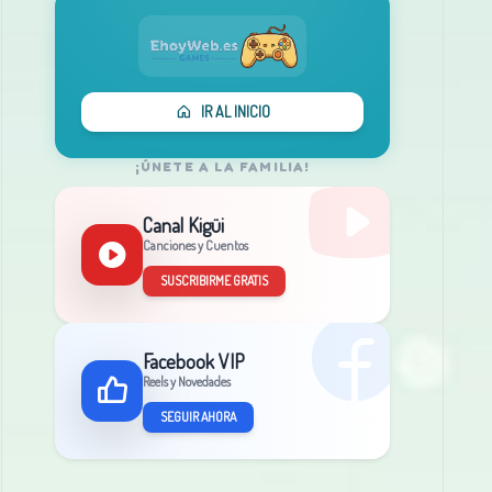
IR AL INICIO
¡ÚNETE A LA FAMILIA!
Canal Kigüi
Canciones y Cuentos
SUSCRIBIRME GRATIS
Facebook VIP
Reels y Novedades
SEGUIR AHORA