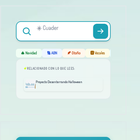
🎄 Navidad
🔢 ABN
🍂 Otoño
🅰️ Vocales
❄️ Invierno
RELACIONADO CON LO QUE LEES:
Proyecto Desenterrando Halloween