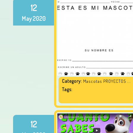
12
May
2020
Category:
Mascotas PROYECTOS ...
Tags:
12