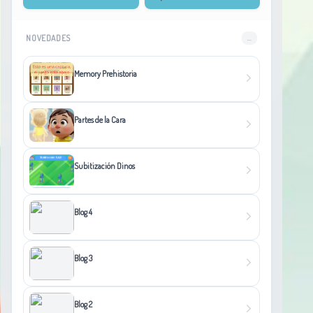
NOVEDADES
...
Memory Prehistoria
Partes de la Cara
Subitización Dinos
Blog 4
Blog 3
Blog 2