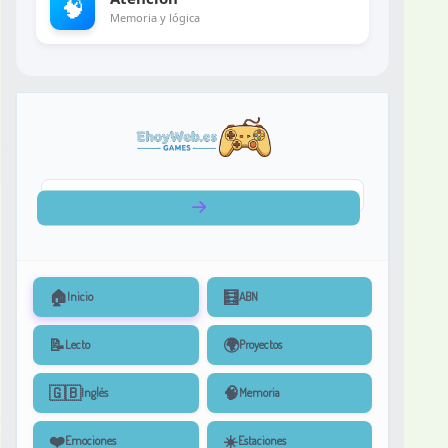
🧠
Memoria y lógica
🏠
🧮
Inicio
ABN
📝
🌍
Lecto
Proyectos
🇬🇧
🧠
Inglés
Memoria
❤️
☀️
Emociones
Estaciones