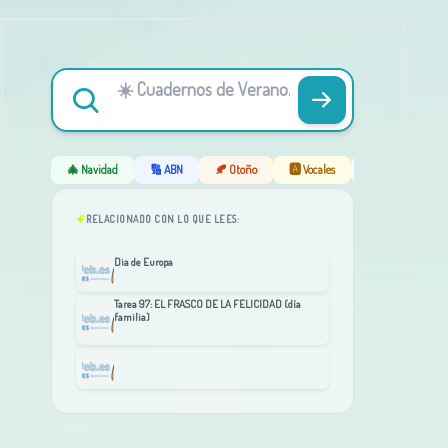
🎄 Navidad
🔢 ABN
🍂 Otoño
🅰️ Vocales
❄️ Invierno
RELACIONADO CON LO QUE LEES:
Dia de Europa
Tarea 97: EL FRASCO DE LA FELICIDAD (día
familia)