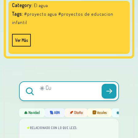
Category:
El agua
Tags:
#proyecto agua
#proyectos de educacion
infantil
Ver Más
🎄 Navidad
🔢 ABN
🍂 Otoño
🅰️ Vocales
❄️ Invierno
RELACIONADO CON LO QUE LEES: