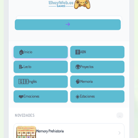
🏠
🧮
Inicio
ABN
📝
🌍
Lecto
Proyectos
🇬🇧
🧠
Inglés
Memoria
❤️
☀️
Emociones
Estaciones
NOVEDADES
...
Memory Prehistoria