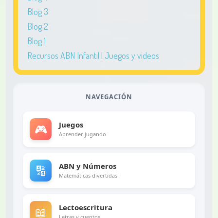
Blog 3
Blog 2
Blog 1
Recursos ABN Infantil | Juegos y videos
NAVEGACIÓN
Juegos
🎮
Aprender jugando
ABN y Números
🔢
Matemáticas divertidas
Lectoescritura
📖
Letras y cuentos