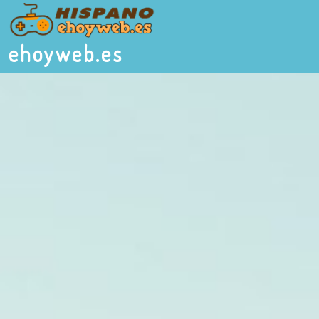
ehoyweb.es