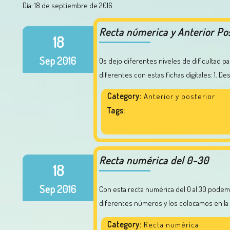
Día:
18 de septiembre de 2016
Recta númerica y Anterior Pos
18
Sep
2016
Os dejo diferentes niveles de dificultad para jugar con los números. Podemos realizar dos actividades
diferentes con estas fichas digitales: 1. De
Category:
Anterior y posterior
Tags:
Recta numérica del 0-30
18
Sep
2016
Con esta recta numérica del 0 al 30 podemos trabajar los vecinos de los números. Sacamos de la tabla
diferentes números y los colocamos en la c
Category:
Recta numérica