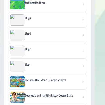
Subitización Dinos
Blog 4
Blog 3
Blog 2
Blog 1
Recursos ABN Infantil | Juegos y videos
Geometría en Infantil: 4 Pasos y Juegos Gratis