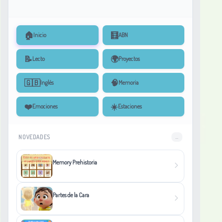
🏠
🧮
Inicio
ABN
📝
🌍
Lecto
Proyectos
🇬🇧
🧠
Inglés
Memoria
❤️
☀️
Emociones
Estaciones
NOVEDADES
...
Memory Prehistoria
Partes de la Cara