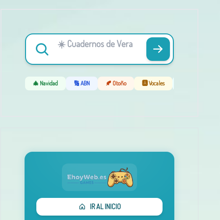
🎄 Navidad
🔢 ABN
🍂 Otoño
🅰️ Vocales
❄️ Invierno
IR AL INICIO