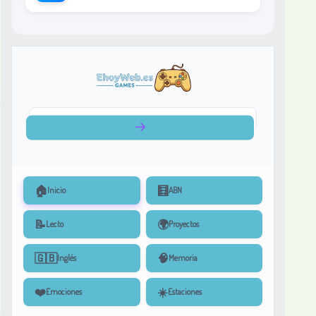
🏠
🧮
Inicio
ABN
📝
🌍
Lecto
Proyectos
🇬🇧
🧠
Inglés
Memoria
❤️
☀️
Emociones
Estaciones