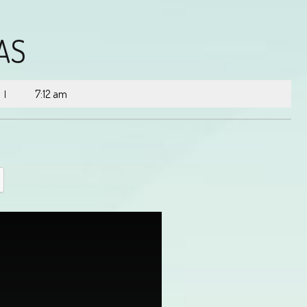
AS
7:12 am
|