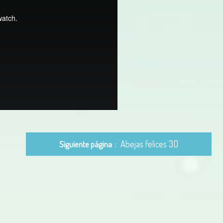
Abejas felices 3D
Siguiente página