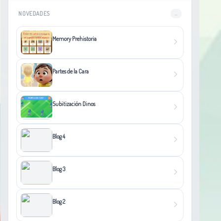
NOVEDADES
...
Memory Prehistoria
Partes de la Cara
Subitización Dinos
Blog 4
Blog 3
Blog 2