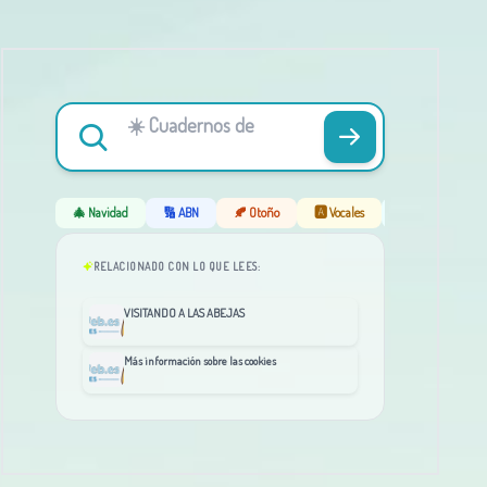
🎄 Navidad
🔢 ABN
🍂 Otoño
🅰️ Vocales
❄️ Invierno
RELACIONADO CON LO QUE LEES:
VISITANDO A LAS ABEJAS
Más información sobre las cookies