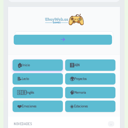
🏠
🧮
Inicio
ABN
📝
🌍
Lecto
Proyectos
🇬🇧
🧠
Inglés
Memoria
❤️
☀️
Emociones
Estaciones
NOVEDADES
...