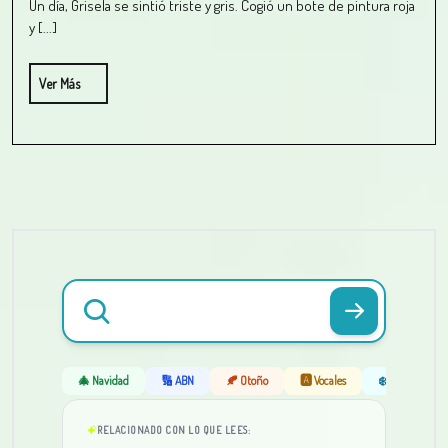
Un día, Grisela se sintió triste y gris. Cogió un bote de pintura roja
y [...]
Ver Más
🎄 Navidad
🔢 ABN
🍂 Otoño
🅰️ Vocales
❄️ Invierno
RELACIONADO CON LO QUE LEES: