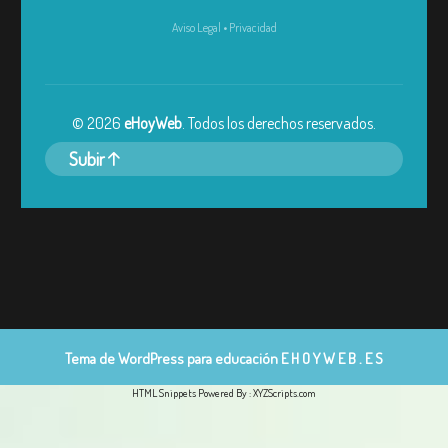
Aviso Legal
•
Privacidad
©
2026
eHoyWeb
. Todos los derechos reservados.
Subir
Tema de WordPress para educación
E H O Y W E B . E S
HTML Snippets
Powered By :
XYZScripts.com