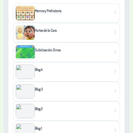
Memory Prehistoria
Partes de la Cara
Subitización Dinos
Blog 4
Blog 3
Blog 2
Blog 1