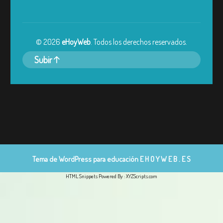
©
2026
eHoyWeb
. Todos los derechos reservados.
Subir
Tema de WordPress para educación
E H O Y W E B . E S
HTML Snippets
Powered By :
XYZScripts.com