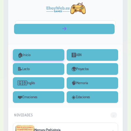
🏠
🧮
Inicio
ABN
📝
🌍
Lecto
Proyectos
🇬🇧
🧠
Inglés
Memoria
❤️
☀️
Emociones
Estaciones
NOVEDADES
...
Memory Prehistoria