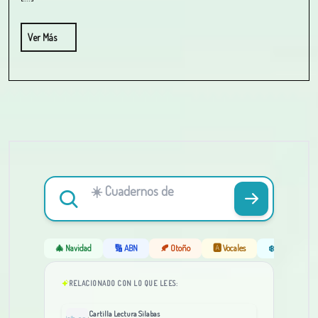
Ver Más
🎄 Navidad
🔢 ABN
🍂 Otoño
🅰️ Vocales
❄️ Invierno
RELACIONADO CON LO QUE LEES:
Cartilla Lectura Silabas