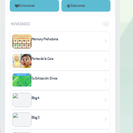
❤️
☀️
Emociones
Estaciones
NOVEDADES
...
Memory Prehistoria
Partes de la Cara
Subitización Dinos
Blog 4
Blog 3