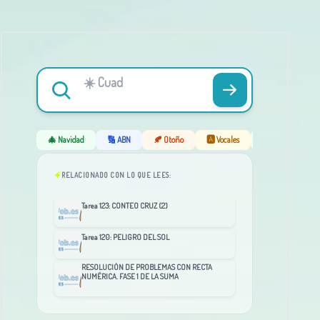
🎄 Navidad
🔢 ABN
🍂 Otoño
🅰️ Vocales
❄️ Invierno
RELACIONADO CON LO QUE LEES:
Tarea 123: CONTEO CRUZ (2)
Tarea 120: PELIGRO DEL SOL
RESOLUCIÓN DE PROBLEMAS CON RECTA
NUMÉRICA. FASE 1 DE LA SUMA