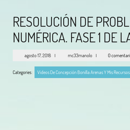
RESOLUCIÓN DE PROB
NUMÉRICA. FASE 1 DE 
agosto 17, 2018
mc33manolo
0 comentar
|
|
Categories :
Vídeos De Concepción Bonilla Arenas Y Mis Recurso