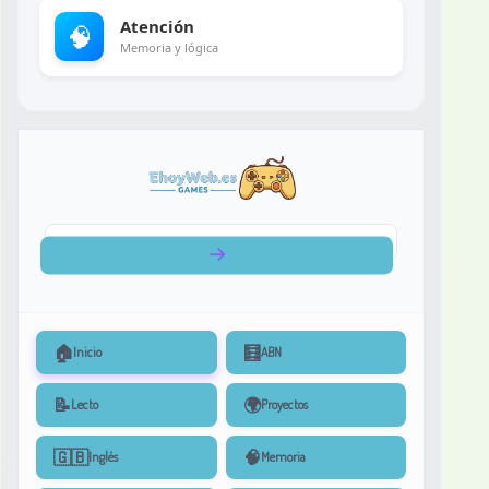
Atención
🧠
Memoria y lógica
🏠
🧮
Inicio
ABN
📝
🌍
Lecto
Proyectos
🇬🇧
🧠
Inglés
Memoria