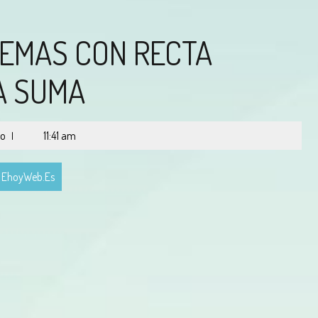
LEMAS CON RECTA
LA SUMA
io
11:41 am
|
s EhoyWeb.es