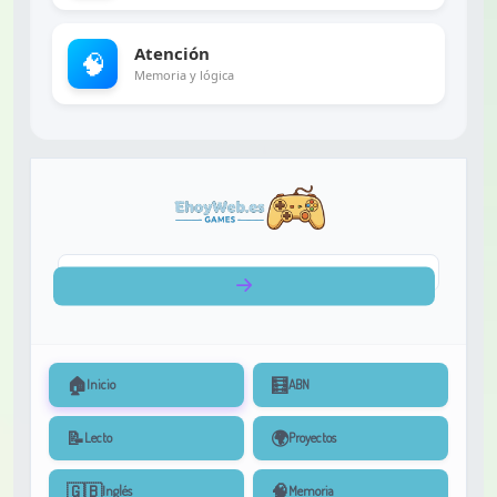
Atención
🧠
Memoria y lógica
🏠
🧮
Inicio
ABN
📝
🌍
Lecto
Proyectos
🇬🇧
🧠
Inglés
Memoria