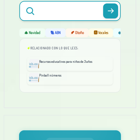
🎄 Navidad
🔢 ABN
🍂 Otoño
🅰️ Vocales
❄️ Invierno
RELACIONADO CON LO QUE LEES:
Recursos educativos para niños de 3 años
Pinball números