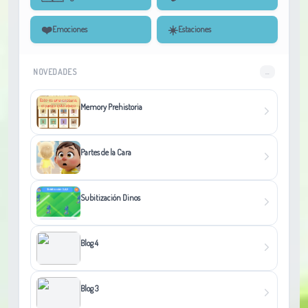
❤️
☀️
Emociones
Estaciones
NOVEDADES
...
Memory Prehistoria
Partes de la Cara
Subitización Dinos
Blog 4
Blog 3