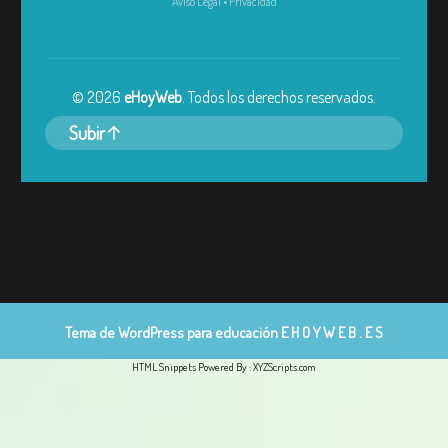
Aviso Legal
•
Privacidad
©
2026
eHoyWeb
. Todos los derechos reservados.
Subir
Tema de WordPress para educación
E H O Y W E B . E S
HTML Snippets
Powered By :
XYZScripts.com