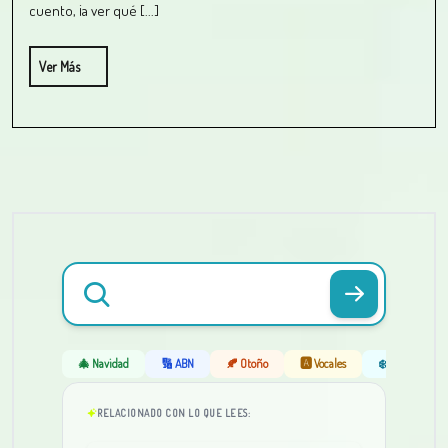
cuento, ¡a ver qué [...]
Ver Más
🎄 Navidad
🔢 ABN
🍂 Otoño
🅰️ Vocales
❄️ Invierno
RELACIONADO CON LO QUE LEES: