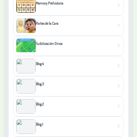
Memory Prehistoria
Partes de la Cara
Subitización Dinos
Blog 4
Blog 3
Blog 2
Blog 1