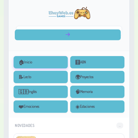
🏠
🧮
Inicio
ABN
📝
🌍
Lecto
Proyectos
🇬🇧
🧠
Inglés
Memoria
❤️
☀️
Emociones
Estaciones
NOVEDADES
...