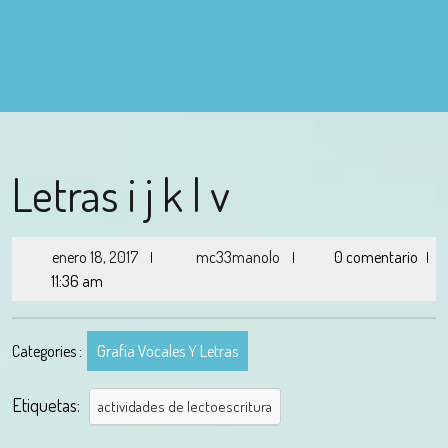
Letras i j k l v
enero 18, 2017
mc33manolo
0 comentario
|
|
|
11:36 am
Categories :
Grafía Vocales Y Letras
Etiquetas:
actividades de lectoescritura