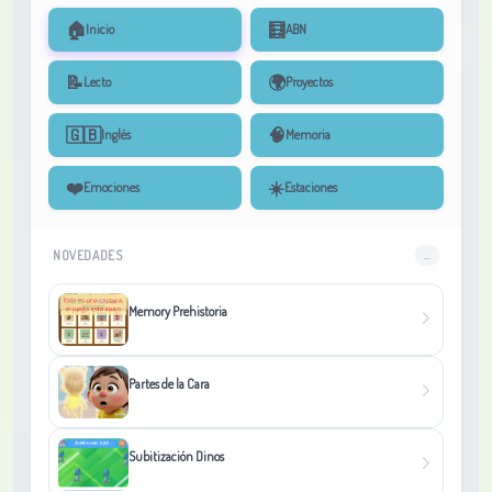
🏠
🧮
Inicio
ABN
📝
🌍
Lecto
Proyectos
🇬🇧
🧠
Inglés
Memoria
❤️
☀️
Emociones
Estaciones
NOVEDADES
...
Memory Prehistoria
Partes de la Cara
Subitización Dinos