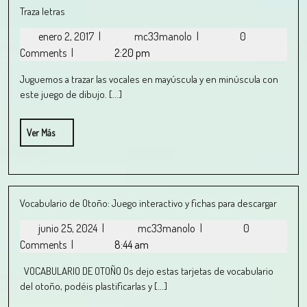
Traza letras
enero 2, 2017
|
mc33manolo
|
0
Comments
|
2:20 pm
Juguemos a trazar las vocales en mayúscula y en minúscula con
este juego de dibujo. [...]
Ver Más
Vocabulario de Otoño: Juego interactivo y fichas para descargar
junio 25, 2024
|
mc33manolo
|
0
Comments
|
8:44 am
VOCABULARIO DE OTOÑO Os dejo estas tarjetas de vocabulario
del otoño, podéis plastificarlas y [...]