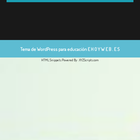
Tema de WordPress para educación
E H O Y W E B . E S
HTML Snippets
Powered By :
XYZScripts.com