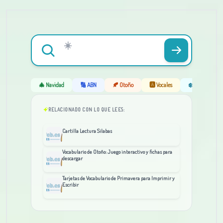
🎄 Navidad
🔢 ABN
🍂 Otoño
🅰️ Vocales
❄️ Invierno
RELACIONADO CON LO QUE LEES:
Cartilla Lectura Silabas
Vocabulario de Otoño: Juego interactivo y fichas para
descargar
Tarjetas de Vocabulario de Primavera para Imprimir y
Escribir