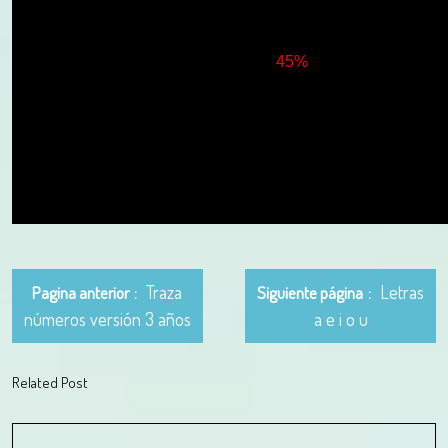
Traza
Letras
Pagina anterior
Siguiente página
números versión 3 años
a e i o u
Related Post