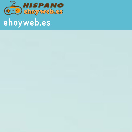
ehoyweb.es