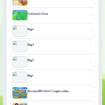
Subitización Dinos
Blog 4
Blog 3
Blog 2
Blog 1
Recursos ABN Infantil | Juegos y videos