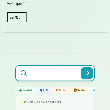
Verás que [...]
Ver Más
🎄 Navidad
🔢 ABN
🍂 Otoño
🅰️ Vocales
❄️ Invierno
RELACIONADO CON LO QUE LEES: