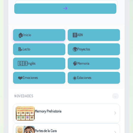
🏠
🧮
Inicio
ABN
📝
🌍
Lecto
Proyectos
🇬🇧
🧠
Inglés
Memoria
❤️
☀️
Emociones
Estaciones
NOVEDADES
...
Memory Prehistoria
Partes de la Cara