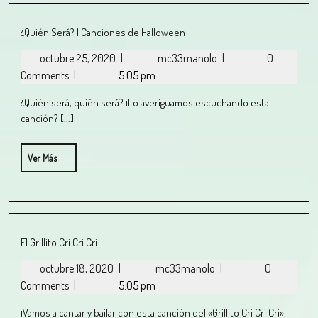
¿Quién Será? | Canciones de Halloween
octubre 25, 2020
|
mc33manolo
|
0
Comments
|
5:05 pm
¿Quién será, quién será? ¡Lo averiguamos escuchando esta
canción? [...]
Ver Más
El Grillito Cri Cri Cri
octubre 18, 2020
|
mc33manolo
|
0
Comments
|
5:05 pm
¡Vamos a cantar y bailar con esta canción del «Grillito Cri Cri Cri»!