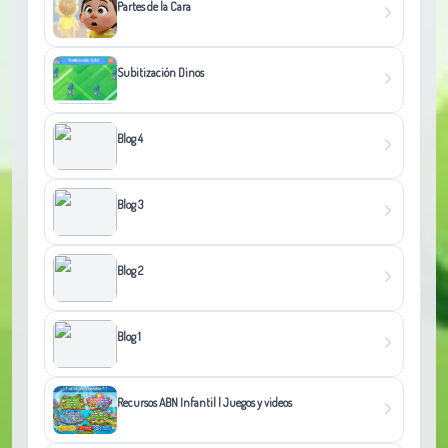
Partes de la Cara
Subitización Dinos
Blog 4
Blog 3
Blog 2
Blog 1
Recursos ABN Infantil | Juegos y videos