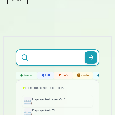
🎄 Navidad
🔢 ABN
🍂 Otoño
🅰️ Vocales
❄️ Invierno
RELACIONADO CON LO QUE LEES:
Emparejamiento hoja otoño 01
Emparejamiento 05