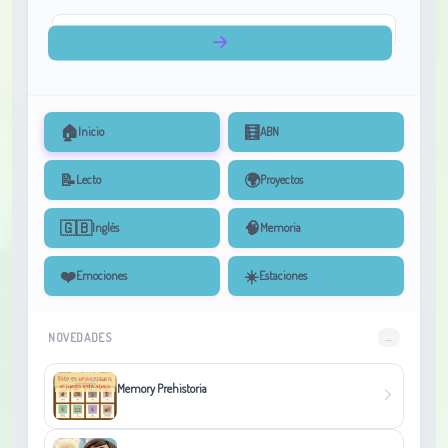
🏠
🧮
Inicio
ABN
📝
🌍
Lecto
Proyectos
🇬🇧
🧠
Inglés
Memoria
❤️
☀️
Emociones
Estaciones
NOVEDADES
...
Memory Prehistoria