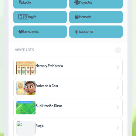
📝
🌍
Lecto
Proyectos
🇬🇧
🧠
Inglés
Memoria
❤️
☀️
Emociones
Estaciones
NOVEDADES
...
Memory Prehistoria
Partes de la Cara
Subitización Dinos
Blog 4