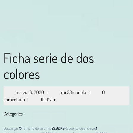
Ficha serie de dos
colores
marzo 18, 2020
mc33manolo
0
|
|
comentario
10:01 am
|
Categories :
Descargar
47
Tamaño del archivo
23.02 KB
Recuento de archivos
1