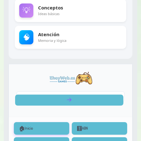
Conceptos
💡
Ideas básicas
Atención
🧠
Memoria y lógica
🏠
🧮
Inicio
ABN