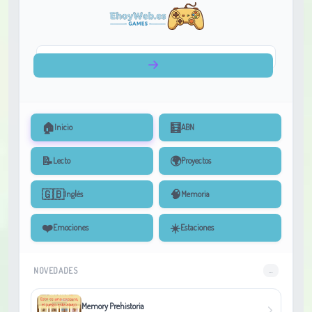
🏠
🧮
Inicio
ABN
📝
🌍
Lecto
Proyectos
🇬🇧
🧠
Inglés
Memoria
❤️
☀️
Emociones
Estaciones
NOVEDADES
...
Memory Prehistoria