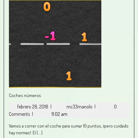
Coches números
febrero 28, 2018
|
mc33manolo
|
0
Comments
|
11:02 am
Vamos a correr con el coche para sumar 10 puntos, ¡pero cuidado
hay normas!: El [...]