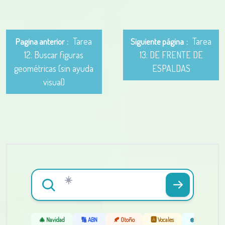
Tarea
Tarea
Pagina anterior
Siguiente página
12: Buscar figuras
13: DE FRENTE DE
geométricas (sin ayuda
ESPALDAS
visual)
🎄 Navidad
🔢 ABN
🍂 Otoño
🅰️ Vocales
❄️ Invierno