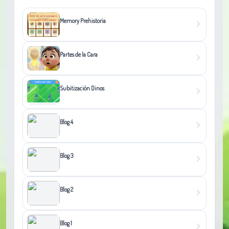
Memory Prehistoria
Partes de la Cara
Subitización Dinos
Blog 4
Blog 3
Blog 2
Blog 1