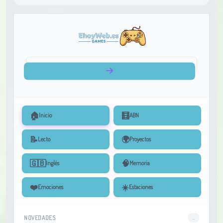
🏠
🧮
Inicio
ABN
📝
🌍
Lecto
Proyectos
🇬🇧
🧠
Inglés
Memoria
❤️
☀️
Emociones
Estaciones
NOVEDADES
...