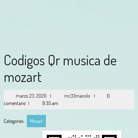
Codigos Qr musica de
mozart
marzo 23, 2020
mc33manolo
0
|
|
comentario
9:35 am
|
Categories :
Mozart