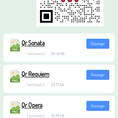
Qr Sonata
Descargar
1 archivo(s)
66.34 KB
Qr Requiem
Descargar
1 archivo(s)
63.77 KB
Qr Opera
Descargar
1 archivo(s)
65.78 KB