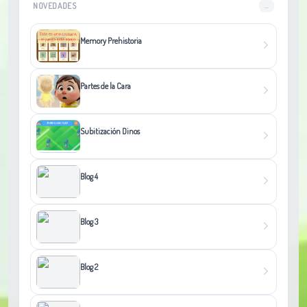
NOVEDADES
...
Memory Prehistoria
Partes de la Cara
Subitización Dinos
Blog 4
Blog 3
Blog 2