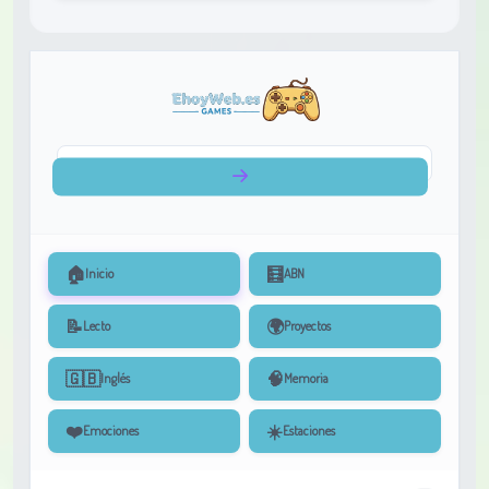
🏠
🧮
Inicio
ABN
📝
🌍
Lecto
Proyectos
🇬🇧
🧠
Inglés
Memoria
❤️
☀️
Emociones
Estaciones