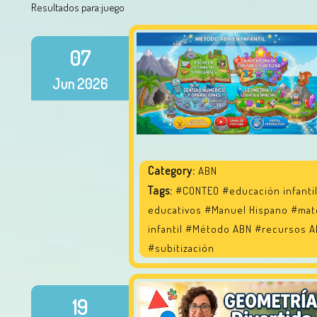
Resultados para:
juego
07
Jun
2026
Category:
ABN
Tags:
#CONTEO
#educación infanti
educativos
#Manuel Hispano
#mat
infantil
#Método ABN
#recursos 
#subitización
19