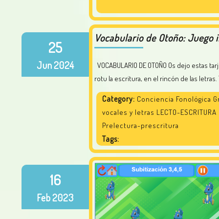
Vocabulario de Otoño: Juego i
25
Jun
2024
VOCABULARIO DE OTOÑO Os dejo estas tarjetas de vocabulario del otoño, podéis plastificarlas y practicar con
rotu la escritura, en el rincón de las letra
Category:
Conciencia Fonológica Gr
vocales y letras LECTO-ESCRITURA
Prelectura-prescritura
Tags:
16
Feb
2023