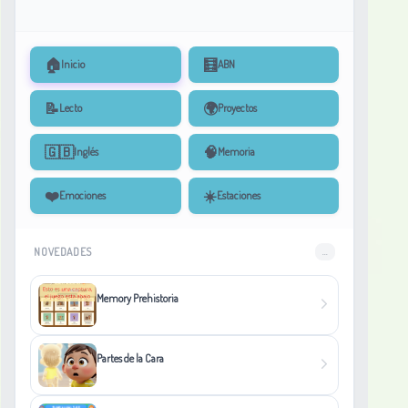
🏠
🧮
Inicio
ABN
📝
🌍
Lecto
Proyectos
🇬🇧
🧠
Inglés
Memoria
❤️
☀️
Emociones
Estaciones
NOVEDADES
...
Memory Prehistoria
Partes de la Cara