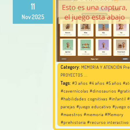
11
Nov
2025
Category:
MEMORIA Y ATENCIÓN Pre
PROYECTOS ...
Tags:
#3 años
#4 años
#5 años
#at
#cavernícolas
#dinosaurios
#grati
#habilidades cognitivas
#infantil
#
parejas
#juego educativo
#juego o
#maestros
#memoria
#Memory
#prehistoria
#recurso interactivo