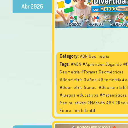
Abr
2026
Category:
ABN Geometría
Tags:
#ABN
#Aprender Jugando
#F
Geometría
#Formas Geométricas
#Geometría 3 años
#Geometría 4 
#Geometría 5 años.
#Geometría Inf
#juegos educativos
#Matemáticas
Manipulativas
#Método ABN
#Recu
Educación Infantil