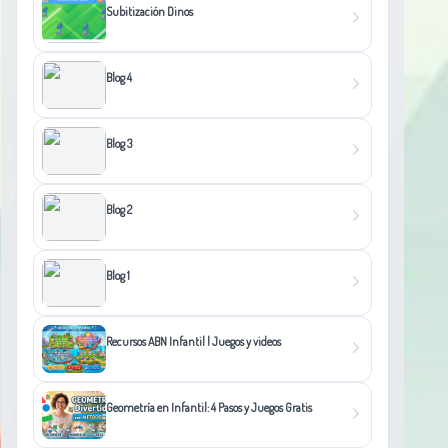
Subitización Dinos
Blog 4
Blog 3
Blog 2
Blog 1
Recursos ABN Infantil | Juegos y videos
Geometría en Infantil: 4 Pasos y Juegos Gratis