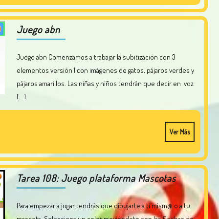
Juego abn
Juego abn Comenzamos a trabajar la subitización con 3
elementos versión 1 con imágenes de gatos, pájaros verdes y
pájaros amarillos. Las niñas y niños tendrán que decir en voz
[...]
Ver Más
Tarea 108: Juego plataforma Mascotas
Para empezar a jugar tendrás que dibujarte a ti mism@ o a tu
mascota. Selecciona un color moviéndote con las flechas de