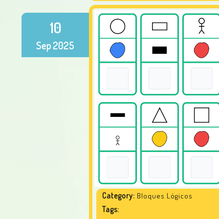
10
Sep
2025
Category:
Bloques Lógicos
Tags: