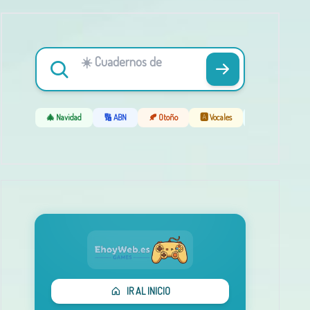
🎄 Navidad
🔢 ABN
🍂 Otoño
🅰️ Vocales
❄️ Invierno
IR AL INICIO